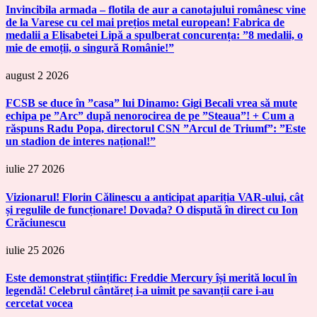
Invincibila armada – flotila de aur a canotajului românesc vine
de la Varese cu cel mai prețios metal european! Fabrica de
medalii a Elisabetei Lipă a spulberat concurența: ”8 medalii, o
mie de emoții, o singură Românie!”
august 2 2026
FCSB se duce în ”casa” lui Dinamo: Gigi Becali vrea să mute
echipa pe ”Arc” după nenorocirea de pe ”Steaua”! + Cum a
răspuns Radu Popa, directorul CSN ”Arcul de Triumf”: ”Este
un stadion de interes național!”
iulie 27 2026
Vizionarul! Florin Călinescu a anticipat apariția VAR-ului, cât
și regulile de funcționare! Dovada? O dispută în direct cu Ion
Crăciunescu
iulie 25 2026
Este demonstrat științific: Freddie Mercury își merită locul în
legendă! Celebrul cântăreț i-a uimit pe savanții care i-au
cercetat vocea