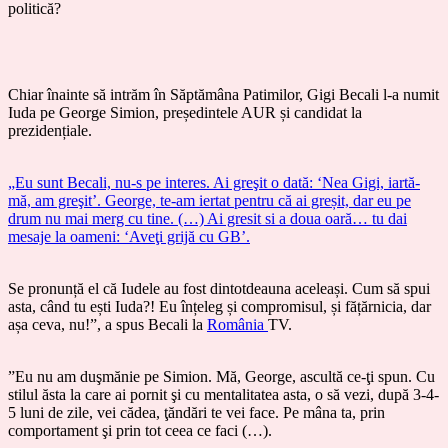
politică?
Chiar înainte să intrăm în Săptămâna Patimilor, Gigi Becali l-a numit
Iuda pe George Simion, președintele AUR și candidat la
prezidențiale.
„Eu sunt Becali, nu-s pe interes. Ai greşit o dată: ‘Nea Gigi, iartă-
mă, am greşit’. George, te-am iertat pentru că ai greșit, dar eu pe
drum nu mai merg cu tine. (…) Ai gresit si a doua oară… tu dai
mesaje la oameni: ‘Aveţi grijă cu GB’.
Se pronunță el că Iudele au fost dintotdeauna aceleași. Cum să spui
asta, când tu ești Iuda?! Eu înțeleg și compromisul, și fățărnicia, dar
așa ceva, nu!”, a spus Becali la
România
TV.
”Eu nu am duşmănie pe Simion. Mă, George, ascultă ce-ţi spun. Cu
stilul ăsta la care ai pornit şi cu mentalitatea asta, o să vezi, după 3-4-
5 luni de zile, vei cădea, ţăndări te vei face. Pe mâna ta, prin
comportament şi prin tot ceea ce faci (…).