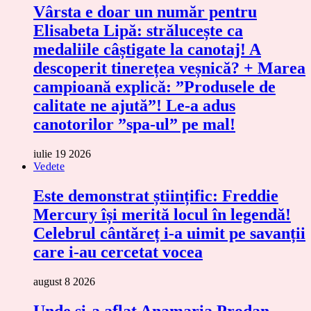
Vârsta e doar un număr pentru
Elisabeta Lipă: strălucește ca
medaliile câștigate la canotaj! A
descoperit tinerețea veșnică? + Marea
campioană explică: ”Produsele de
calitate ne ajută”! Le-a adus
canotorilor ”spa-ul” pe mal!
iulie 19 2026
Vedete
Este demonstrat științific: Freddie
Mercury își merită locul în legendă!
Celebrul cântăreț i-a uimit pe savanții
care i-au cercetat vocea
august 8 2026
Unde și-a aflat Anamaria Prodan