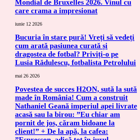
Mondial de Bruxelles 2026. Vinul cu
care crama a impresionat
iunie 12 2026
Bucuria în stare pură! Vreți să vedeți
cum arată pasiunea curată și
dragostea de fotbal? Priviți-o pe
Lusia Rădulescu, fotbalista Petrolului
mai 26 2026
Povestea de succes H2ON, sută la sută
made în România! Cum a construit
Nathaniel Geană imperiul apei livrate
acasă sau la birou: ”Eu chiar am
pornit de jos, căram bidoane la
client!” + De la apă, la cafea:
”Espresson, adică tot în jurul