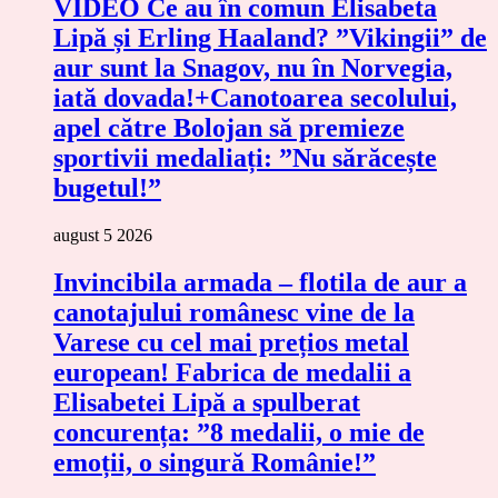
VIDEO Ce au în comun Elisabeta
Lipă și Erling Haaland? ”Vikingii” de
aur sunt la Snagov, nu în Norvegia,
iată dovada!+Canotoarea secolului,
apel către Bolojan să premieze
sportivii medaliați: ”Nu sărăcește
bugetul!”
august 5 2026
Invincibila armada – flotila de aur a
canotajului românesc vine de la
Varese cu cel mai prețios metal
european! Fabrica de medalii a
Elisabetei Lipă a spulberat
concurența: ”8 medalii, o mie de
emoții, o singură Românie!”