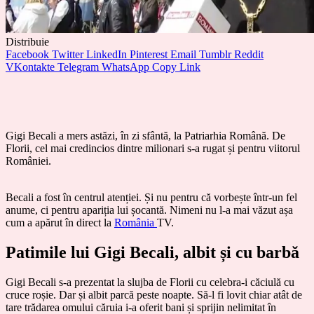
Distribuie
Facebook
Twitter
LinkedIn
Pinterest
Email
Tumblr
Reddit
VKontakte
Telegram
WhatsApp
Copy Link
Gigi Becali a mers astăzi, în zi sfântă, la Patriarhia Română. De
Florii, cel mai credincios dintre milionari s-a rugat și pentru viitorul
României.
Becali a fost în centrul atenției. Și nu pentru că vorbește într-un fel
anume, ci pentru apariția lui șocantă. Nimeni nu l-a mai văzut așa
cum a apărut în direct la
România
TV.
Patimile lui Gigi Becali, albit și cu barbă
Gigi Becali s-a prezentat la slujba de Florii cu celebra-i căciulă cu
cruce roșie. Dar și albit parcă peste noapte. Să-l fi lovit chiar atât de
tare trădarea omului căruia i-a oferit bani și sprijin nelimitat în