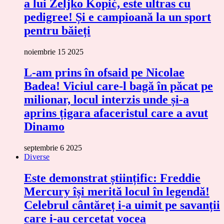
a lui Željko Kopić, este ultras cu
pedigree! Și e campioană la un sport
pentru băieți
noiembrie 15 2025
L-am prins în ofsaid pe Nicolae
Badea! Viciul care-l bagă în păcat pe
milionar, locul interzis unde și-a
aprins țigara afaceristul care a avut
Dinamo
septembrie 6 2025
Diverse
Este demonstrat științific: Freddie
Mercury își merită locul în legendă!
Celebrul cântăreț i-a uimit pe savanții
care i-au cercetat vocea