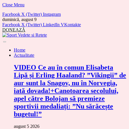
Close Menu
Facebook
X (Twitter)
Instagram
duminică, august 9
Facebook
X (Twitter)
LinkedIn
VKontakte
DONEAZĂ
Home
Actualitate
VIDEO Ce au în comun Elisabeta
Lipă și Erling Haaland? ”Vikingii” de
aur sunt la Snagov, nu în Norvegia,
iată dovada!+Canotoarea secolului,
apel către Bolojan să premieze
sportivii medaliați: ”Nu sărăcește
bugetul!”
august 5 2026