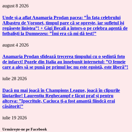
august 8 2026
Unde și-a aflat Anamaria Prodan pacea: ”În fața celebrului
Albastru de Voroneț, timpul pare că se oprește, iar sufletul își
regăsește liniștea”! + Gigi Becali a întors-o pe celebra agentă de
fotbaliști la Dumnezeu: ”Îmi era că-mi dă test!”
august 4 2026
Anamaria Prodan sfidează trecerea timpului cu o ședință foto
de infarct! Pozele din Italia au înnebunit internetul: ”O femeie
care a ales să se pună pe primul loc nu este egoistă, este liberă”!
iulie 28 2026
Dacă nu mai joacă în Champions League, joacă în clipurile
lăutarilor! Laurențiu Reghecampf e făcut praf și pentru
altceva: ”Ipocritule, Caciuca ți-a fost amantă fiindcă erai
căsătorit!”
iulie 19 2026
Urmărește-ne pe Facebook