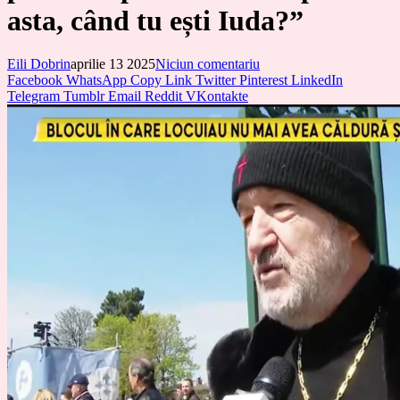
asta, când tu ești Iuda?”
Eili Dobrin
aprilie 13 2025
Niciun comentariu
Facebook
WhatsApp
Copy Link
Twitter
Pinterest
LinkedIn
Telegram
Tumblr
Email
Reddit
VKontakte