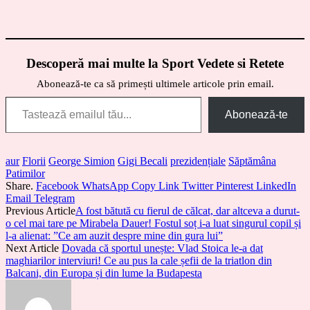
Descoperă mai multe la Sport Vedete si Retete
Abonează-te ca să primești ultimele articole prin email.
Tastează emailul tău...
Abonează-te
aur
Florii
George Simion
Gigi Becali
prezidențiale
Săptămâna
Patimilor
Share.
Facebook
WhatsApp
Copy Link
Twitter
Pinterest
LinkedIn
Email
Telegram
Previous Article
A fost bătută cu fierul de călcat, dar altceva a durut-
o cel mai tare pe Mirabela Dauer! Fostul soț i-a luat singurul copil și
l-a alienat: ”Ce am auzit despre mine din gura lui”
Next Article
Dovada că sportul unește: Vlad Stoica le-a dat
maghiarilor interviuri! Ce au pus la cale șefii de la triatlon din
Balcani, din Europa și din lume la Budapesta