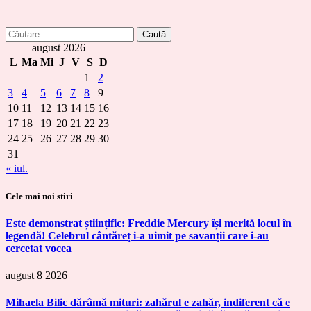
Caută
după:
august 2026
L
Ma
Mi
J
V
S
D
1
2
3
4
5
6
7
8
9
10
11
12
13
14
15
16
17
18
19
20
21
22
23
24
25
26
27
28
29
30
31
« iul.
Cele mai noi stiri
Este demonstrat științific: Freddie Mercury își merită locul în
legendă! Celebrul cântăreț i-a uimit pe savanții care i-au
cercetat vocea
august 8 2026
Mihaela Bilic dărâmă mituri: zahărul e zahăr, indiferent că e