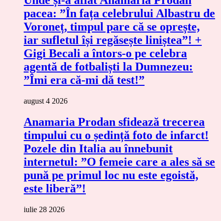
pacea: ”În fața celebrului Albastru de
Voroneț, timpul pare că se oprește,
iar sufletul își regăsește liniștea”! +
Gigi Becali a întors-o pe celebra
agentă de fotbaliști la Dumnezeu:
”Îmi era că-mi dă test!”
august 4 2026
Anamaria Prodan sfidează trecerea
timpului cu o ședință foto de infarct!
Pozele din Italia au înnebunit
internetul: ”O femeie care a ales să se
pună pe primul loc nu este egoistă,
este liberă”!
iulie 28 2026