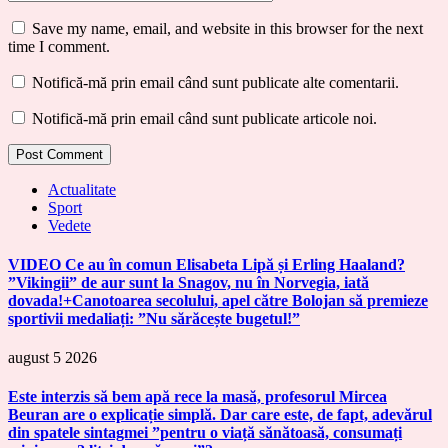
Save my name, email, and website in this browser for the next
time I comment.
Notifică-mă prin email când sunt publicate alte comentarii.
Notifică-mă prin email când sunt publicate articole noi.
Actualitate
Sport
Vedete
VIDEO Ce au în comun Elisabeta Lipă și Erling Haaland?
”Vikingii” de aur sunt la Snagov, nu în Norvegia, iată
dovada!+Canotoarea secolului, apel către Bolojan să premieze
sportivii medaliați: ”Nu sărăcește bugetul!”
august 5 2026
Este interzis să bem apă rece la masă, profesorul Mircea
Beuran are o explicație simplă. Dar care este, de fapt, adevărul
din spatele sintagmei ”pentru o viață sănătoasă, consumați