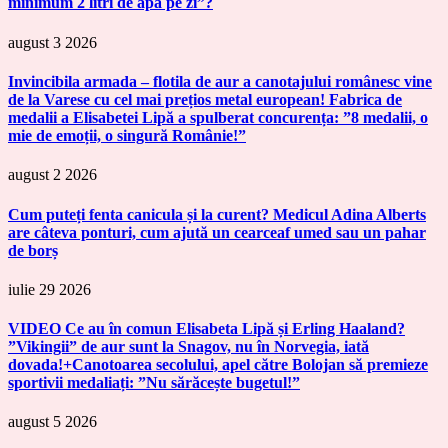
minimum 2 litri de apă pe zi”?
august 3 2026
Invincibila armada – flotila de aur a canotajului românesc vine
de la Varese cu cel mai prețios metal european! Fabrica de
medalii a Elisabetei Lipă a spulberat concurența: ”8 medalii, o
mie de emoții, o singură Românie!”
august 2 2026
Cum puteți fenta canicula și la curent? Medicul Adina Alberts
are câteva ponturi, cum ajută un cearceaf umed sau un pahar
de borș
iulie 29 2026
VIDEO Ce au în comun Elisabeta Lipă și Erling Haaland?
”Vikingii” de aur sunt la Snagov, nu în Norvegia, iată
dovada!+Canotoarea secolului, apel către Bolojan să premieze
sportivii medaliați: ”Nu sărăcește bugetul!”
august 5 2026