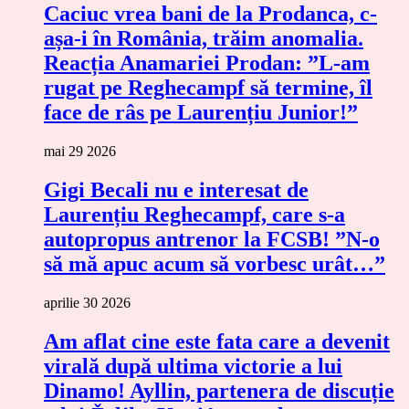
Caciuc vrea bani de la Prodanca, c-
așa-i în România, trăim anomalia.
Reacția Anamariei Prodan: ”L-am
rugat pe Reghecampf să termine, îl
face de râs pe Laurențiu Junior!”
mai 29 2026
Gigi Becali nu e interesat de
Laurențiu Reghecampf, care s-a
autopropus antrenor la FCSB! ”N-o
să mă apuc acum să vorbesc urât…”
aprilie 30 2026
Am aflat cine este fata care a devenit
virală după ultima victorie a lui
Dinamo! Ayllin, partenera de discuție