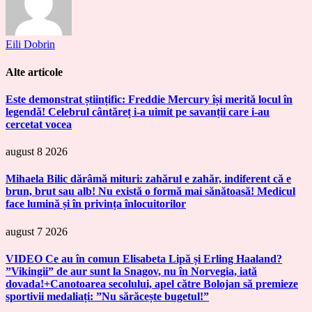
Eili Dobrin
Alte articole
Este demonstrat științific: Freddie Mercury își merită locul în
legendă! Celebrul cântăreț i-a uimit pe savanții care i-au
cercetat vocea
august 8 2026
Mihaela Bilic dărâmă mituri: zahărul e zahăr, indiferent că e
brun, brut sau alb! Nu există o formă mai sănătoasă! Medicul
face lumină și în privința înlocuitorilor
august 7 2026
VIDEO Ce au în comun Elisabeta Lipă și Erling Haaland?
”Vikingii” de aur sunt la Snagov, nu în Norvegia, iată
dovada!+Canotoarea secolului, apel către Bolojan să premieze
sportivii medaliați: ”Nu sărăcește bugetul!”