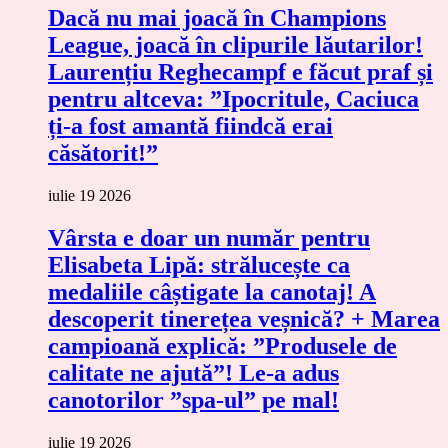
Dacă nu mai joacă în Champions
League, joacă în clipurile lăutarilor!
Laurențiu Reghecampf e făcut praf și
pentru altceva: ”Ipocritule, Caciuca
ți-a fost amantă fiindcă erai
căsătorit!”
iulie 19 2026
Vârsta e doar un număr pentru
Elisabeta Lipă: strălucește ca
medaliile câștigate la canotaj! A
descoperit tinerețea veșnică? + Marea
campioană explică: ”Produsele de
calitate ne ajută”! Le-a adus
canotorilor ”spa-ul” pe mal!
iulie 19 2026