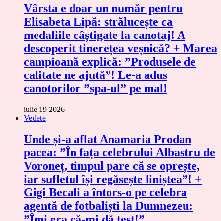
Vârsta e doar un număr pentru
Elisabeta Lipă: strălucește ca
medaliile câștigate la canotaj! A
descoperit tinerețea veșnică? + Marea
campioană explică: ”Produsele de
calitate ne ajută”! Le-a adus
canotorilor ”spa-ul” pe mal!
iulie 19 2026
Vedete
Unde și-a aflat Anamaria Prodan
pacea: ”În fața celebrului Albastru de
Voroneț, timpul pare că se oprește,
iar sufletul își regăsește liniștea”! +
Gigi Becali a întors-o pe celebra
agentă de fotbaliști la Dumnezeu:
”Îmi era că-mi dă test!”