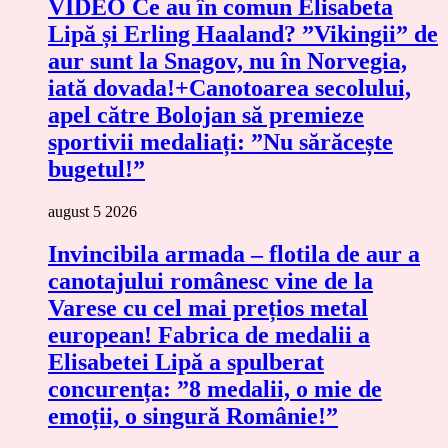
VIDEO Ce au în comun Elisabeta
Lipă și Erling Haaland? ”Vikingii” de
aur sunt la Snagov, nu în Norvegia,
iată dovada!+Canotoarea secolului,
apel către Bolojan să premieze
sportivii medaliați: ”Nu sărăcește
bugetul!”
august 5 2026
Invincibila armada – flotila de aur a
canotajului românesc vine de la
Varese cu cel mai prețios metal
european! Fabrica de medalii a
Elisabetei Lipă a spulberat
concurența: ”8 medalii, o mie de
emoții, o singură Românie!”