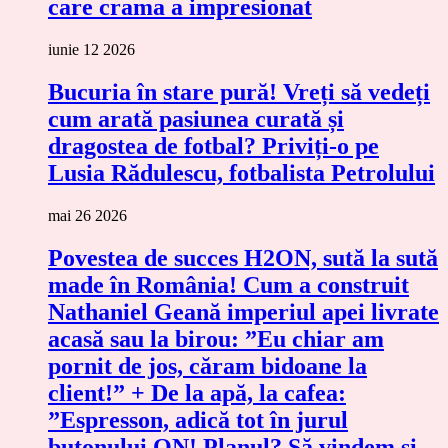
care crama a impresionat
iunie 12 2026
Bucuria în stare pură! Vreți să vedeți
cum arată pasiunea curată și
dragostea de fotbal? Priviți-o pe
Lusia Rădulescu, fotbalista Petrolului
mai 26 2026
Povestea de succes H2ON, sută la sută
made în România! Cum a construit
Nathaniel Geană imperiul apei livrate
acasă sau la birou: ”Eu chiar am
pornit de jos, căram bidoane la
client!” + De la apă, la cafea:
”Espresson, adică tot în jurul
butonului ON! Planul? Să vindem și