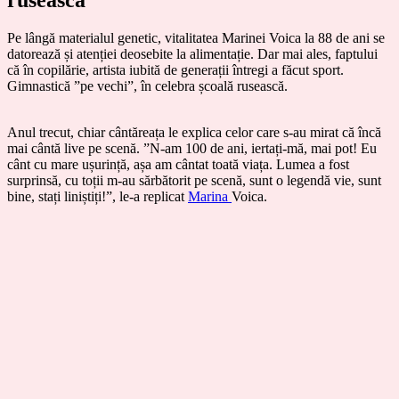
rusească
Pe lângă materialul genetic, vitalitatea Marinei Voica la 88 de ani se
datorează și atenției deosebite la alimentație. Dar mai ales, faptului
că în copilărie, artista iubită de generații întregi a făcut sport.
Gimnastică ”pe vechi”, în celebra școală rusească.
Anul trecut, chiar cântăreața le explica celor care s-au mirat că încă
mai cântă live pe scenă. ”N-am 100 de ani, iertați-mă, mai pot! Eu
cânt cu mare ușurință, așa am cântat toată viața. Lumea a fost
surprinsă, cu toții m-au sărbătorit pe scenă, sunt o legendă vie, sunt
bine, stați liniștiți!”, le-a replicat
Marina
Voica.