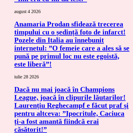
august 4 2026
Anamaria Prodan sfidează trecerea
timpului cu o ședință foto de infarct!
Pozele din Italia au înnebunit
internetul: ”O femeie care a ales să se
pună pe primul loc nu este egoistă,
este liberă”!
iulie 28 2026
Dacă nu mai joacă în Champions
League, joacă în clipurile lăutarilor!
Laurențiu Reghecampf e făcut praf și
pentru altceva: ”Ipocritule, Caciuca
ți-a fost amantă fiindcă erai
căsătorit!”