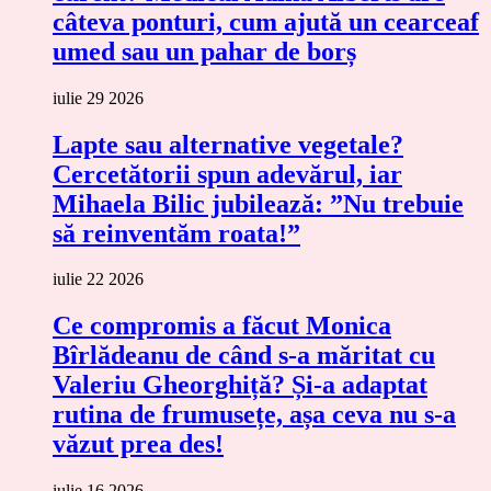
câteva ponturi, cum ajută un cearceaf
umed sau un pahar de borș
iulie 29 2026
Lapte sau alternative vegetale?
Cercetătorii spun adevărul, iar
Mihaela Bilic jubilează: ”Nu trebuie
să reinventăm roata!”
iulie 22 2026
Ce compromis a făcut Monica
Bîrlădeanu de când s-a măritat cu
Valeriu Gheorghiță? Și-a adaptat
rutina de frumusețe, așa ceva nu s-a
văzut prea des!
iulie 16 2026