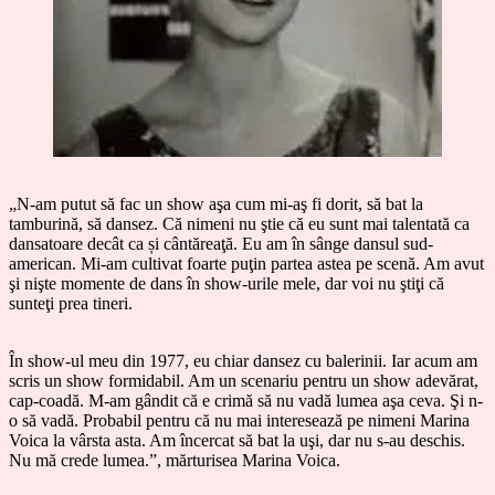
„N-am putut să fac un show aşa cum mi-aş fi dorit, să bat la
tamburină, să dansez. Că nimeni nu ştie că eu sunt mai talentată ca
dansatoare decât ca și cântăreaţă. Eu am în sânge dansul sud-
american. Mi-am cultivat foarte puţin partea astea pe scenă. Am avut
şi nişte momente de dans în show-urile mele, dar voi nu ştiţi că
sunteţi prea tineri.
În show-ul meu din 1977, eu chiar dansez cu balerinii. Iar acum am
scris un show formidabil. Am un scenariu pentru un show adevărat,
cap-coadă. M-am gândit că e crimă să nu vadă lumea aşa ceva. Şi n-
o să vadă. Probabil pentru că nu mai interesează pe nimeni Marina
Voica la vârsta asta. Am încercat să bat la uşi, dar nu s-au deschis.
Nu mă crede lumea.”, mărturisea Marina Voica.