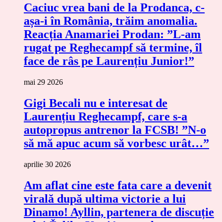
Caciuc vrea bani de la Prodanca, c-
așa-i în România, trăim anomalia.
Reacția Anamariei Prodan: ”L-am
rugat pe Reghecampf să termine, îl
face de râs pe Laurențiu Junior!”
mai 29 2026
Gigi Becali nu e interesat de
Laurențiu Reghecampf, care s-a
autopropus antrenor la FCSB! ”N-o
să mă apuc acum să vorbesc urât…”
aprilie 30 2026
Am aflat cine este fata care a devenit
virală după ultima victorie a lui
Dinamo! Ayllin, partenera de discuție