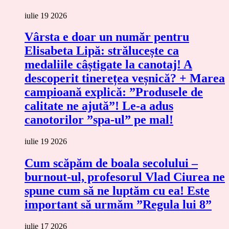
iulie 19 2026
Vârsta e doar un număr pentru
Elisabeta Lipă: strălucește ca
medaliile câștigate la canotaj! A
descoperit tinerețea veșnică? + Marea
campioană explică: ”Produsele de
calitate ne ajută”! Le-a adus
canotorilor ”spa-ul” pe mal!
iulie 19 2026
Cum scăpăm de boala secolului –
burnout-ul, profesorul Vlad Ciurea ne
spune cum să ne luptăm cu ea! Este
important să urmăm ”Regula lui 8”
iulie 17 2026