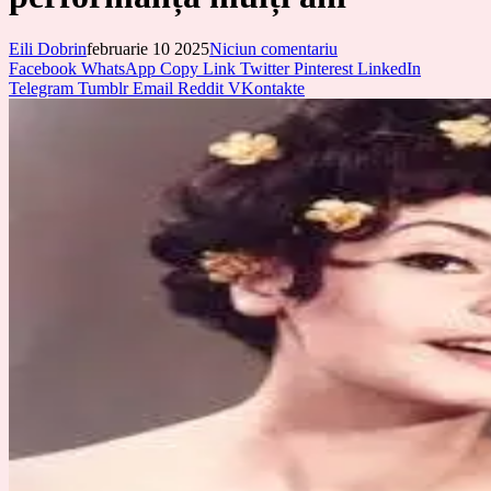
Eili Dobrin
februarie 10 2025
Niciun comentariu
Facebook
WhatsApp
Copy Link
Twitter
Pinterest
LinkedIn
Telegram
Tumblr
Email
Reddit
VKontakte