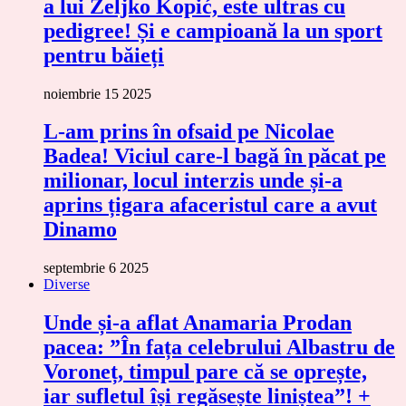
a lui Željko Kopić, este ultras cu
pedigree! Și e campioană la un sport
pentru băieți
noiembrie 15 2025
L-am prins în ofsaid pe Nicolae
Badea! Viciul care-l bagă în păcat pe
milionar, locul interzis unde și-a
aprins țigara afaceristul care a avut
Dinamo
septembrie 6 2025
Diverse
Unde și-a aflat Anamaria Prodan
pacea: ”În fața celebrului Albastru de
Voroneț, timpul pare că se oprește,
iar sufletul își regăsește liniștea”! +