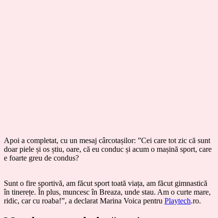
Apoi a completat, cu un mesaj cârcotașilor: ”Cei care tot zic că sunt
doar piele și os știu, oare, că eu conduc și acum o mașină sport, care
e foarte greu de condus?
Sunt o fire sportivă, am făcut sport toată viața, am făcut gimnastică
în tinerețe. În plus, muncesc în Breaza, unde stau. Am o curte mare,
ridic, car cu roaba!”, a declarat Marina Voica pentru
Playtech
.ro.