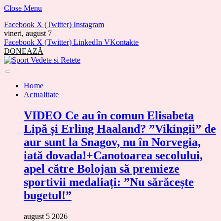
Close Menu
Facebook
X (Twitter)
Instagram
vineri, august 7
Facebook
X (Twitter)
LinkedIn
VKontakte
DONEAZĂ
Home
Actualitate
VIDEO Ce au în comun Elisabeta
Lipă și Erling Haaland? ”Vikingii” de
aur sunt la Snagov, nu în Norvegia,
iată dovada!+Canotoarea secolului,
apel către Bolojan să premieze
sportivii medaliați: ”Nu sărăcește
bugetul!”
august 5 2026