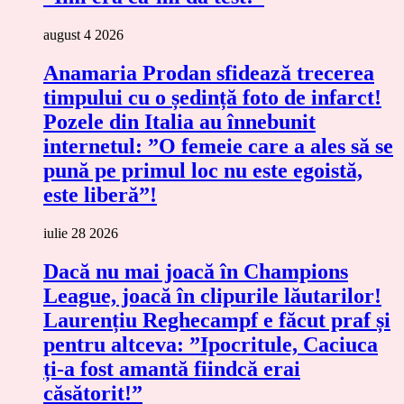
august 4 2026
Anamaria Prodan sfidează trecerea
timpului cu o ședință foto de infarct!
Pozele din Italia au înnebunit
internetul: ”O femeie care a ales să se
pună pe primul loc nu este egoistă,
este liberă”!
iulie 28 2026
Dacă nu mai joacă în Champions
League, joacă în clipurile lăutarilor!
Laurențiu Reghecampf e făcut praf și
pentru altceva: ”Ipocritule, Caciuca
ți-a fost amantă fiindcă erai
căsătorit!”