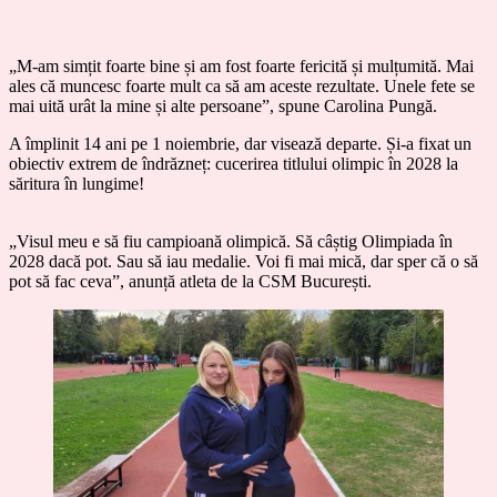
„M-am simțit foarte bine și am fost foarte fericită și mulțumită. Mai
ales că muncesc foarte mult ca să am aceste rezultate. Unele fete se
mai uită urât la mine și alte persoane”, spune Carolina Pungă.
A împlinit 14 ani pe 1 noiembrie, dar visează departe. Și-a fixat un
obiectiv extrem de îndrăzneț: cucerirea titlului olimpic în 2028 la
săritura în lungime!
„Visul meu e să fiu campioană olimpică. Să câștig Olimpiada în
2028 dacă pot. Sau să iau medalie. Voi fi mai mică, dar sper că o să
pot să fac ceva”, anunță atleta de la CSM București.