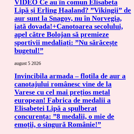
VIDEO Ce au în comun Elisabeta
Lipă și Erling Haaland? ”Vikingii” de
aur sunt la Snagov, nu în Norvegia,
iată dovada!+Canotoarea secolului,
apel către Bolojan să premieze
sportivii medaliați: ”Nu sărăcește
bugetul!”
august 5 2026
Invincibila armada – flotila de aur a
canotajului românesc vine de la
Varese cu cel mai prețios metal
european! Fabrica de medalii a
Elisabetei Lipă a spulberat
concurența: ”8 medalii, o mie de
emoții, o singură Românie!”