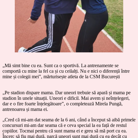
„Mă simt bine cu ea. Sunt ca o sportivă. La antrenamente se
comportă cu mine la fel ca și cu ceilalți. Nu e nici o diferență între
mine și colegii mei”, mărturisește atleta de la CSM București
„Pe stadion dispare mama. Dar uneori trebuie să apară și mama pe
stadion în unele situații. Uneori e dificil. Mai avem și neînțelegeri,
dar e o fire foarte înțelegătoare”, o completează Mirela Pungă,
antrenoarea și mama ei.
„Cred că mi-am dat seama de la 6 ani, când a început să aibă primele
concursuri mi-am dar seama că e ceva special la ea față de restul
copiilor. Tocmai pentru că sunt mama ei e greu să mă port cu ea.
Încerc să fiu mai dură, parcă uneori sunt mai dură cu ea decât cu