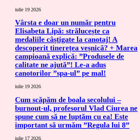
iulie 19 2026
Vârsta e doar un număr pentru
Elisabeta Lipă: strălucește ca
medaliile câștigate la canotaj! A
descoperit tinerețea veșnică? + Marea
campioană explică: ”Produsele de
calitate ne ajută”! Le-a adus
canotorilor ”spa-ul” pe mal!
iulie 19 2026
Cum scăpăm de boala secolului –
burnout-ul, profesorul Vlad Ciurea ne
spune cum să ne luptăm cu ea! Este
important să urmăm ”Regula lui 8”
iulie 17 2026