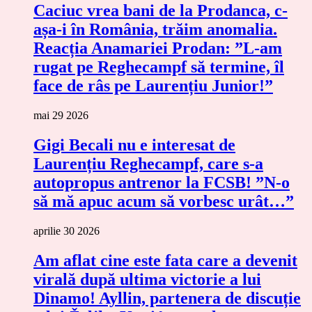
Caciuc vrea bani de la Prodanca, c-
așa-i în România, trăim anomalia.
Reacția Anamariei Prodan: ”L-am
rugat pe Reghecampf să termine, îl
face de râs pe Laurențiu Junior!”
mai 29 2026
Gigi Becali nu e interesat de
Laurențiu Reghecampf, care s-a
autopropus antrenor la FCSB! ”N-o
să mă apuc acum să vorbesc urât…”
aprilie 30 2026
Am aflat cine este fata care a devenit
virală după ultima victorie a lui
Dinamo! Ayllin, partenera de discuție