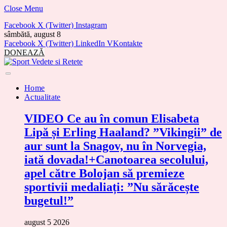
Close Menu
Facebook
X (Twitter)
Instagram
sâmbătă, august 8
Facebook
X (Twitter)
LinkedIn
VKontakte
DONEAZĂ
Home
Actualitate
VIDEO Ce au în comun Elisabeta
Lipă și Erling Haaland? ”Vikingii” de
aur sunt la Snagov, nu în Norvegia,
iată dovada!+Canotoarea secolului,
apel către Bolojan să premieze
sportivii medaliați: ”Nu sărăcește
bugetul!”
august 5 2026