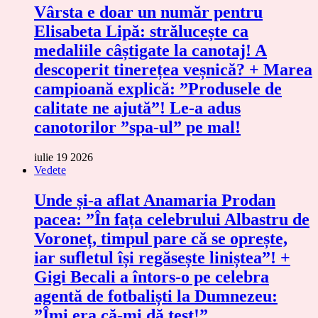
Vârsta e doar un număr pentru
Elisabeta Lipă: strălucește ca
medaliile câștigate la canotaj! A
descoperit tinerețea veșnică? + Marea
campioană explică: ”Produsele de
calitate ne ajută”! Le-a adus
canotorilor ”spa-ul” pe mal!
iulie 19 2026
Vedete
Unde și-a aflat Anamaria Prodan
pacea: ”În fața celebrului Albastru de
Voroneț, timpul pare că se oprește,
iar sufletul își regăsește liniștea”! +
Gigi Becali a întors-o pe celebra
agentă de fotbaliști la Dumnezeu:
”Îmi era că-mi dă test!”