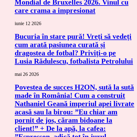
Mondial de Bruxelles 2026. Vinul cu
care crama a impresionat
iunie 12 2026
Bucuria în stare pură! Vreți să vedeți
cum arată pasiunea curată și
dragostea de fotbal? Priviți-o pe
Lusia Rădulescu, fotbalista Petrolului
mai 26 2026
Povestea de succes H2ON, sută la sută
made în România! Cum a construit
Nathaniel Geană imperiul apei livrate
acasă sau la birou: ”Eu chiar am
pornit de jos, căram bidoane la
client!” + De la apă, la cafea:
”Espresson, adică tot în jurul