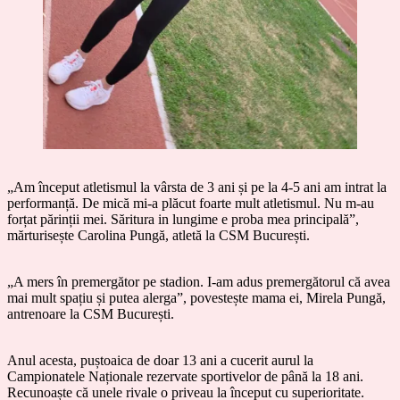
„Am început atletismul la vârsta de 3 ani și pe la 4-5 ani am intrat la
performanță. De mică mi-a plăcut foarte mult atletismul. Nu m-au
forțat părinții mei. Săritura in lungime e proba mea principală”,
mărturisește Carolina Pungă, atletă la CSM București.
„A mers în premergător pe stadion. I-am adus premergătorul că avea
mai mult spațiu și putea alerga”, povestește mama ei, Mirela Pungă,
antrenoare la CSM București.
Anul acesta, puștoaica de doar 13 ani a cucerit aurul la
Campionatele Naționale rezervate sportivelor de până la 18 ani.
Recunoaște că unele rivale o priveau la început cu superioritate.