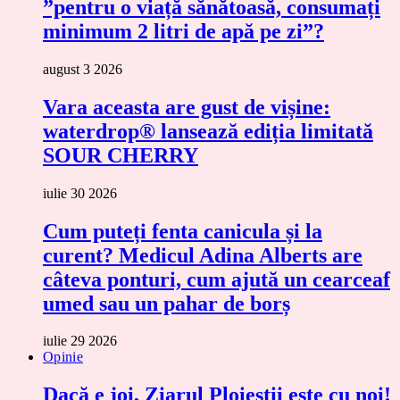
”pentru o viață sănătoasă, consumați
minimum 2 litri de apă pe zi”?
august 3 2026
Vara aceasta are gust de vișine:
waterdrop® lansează ediția limitată
SOUR CHERRY
iulie 30 2026
Cum puteți fenta canicula și la
curent? Medicul Adina Alberts are
câteva ponturi, cum ajută un cearceaf
umed sau un pahar de borș
iulie 29 2026
Opinie
Dacă e joi, Ziarul Ploieștii este cu noi!