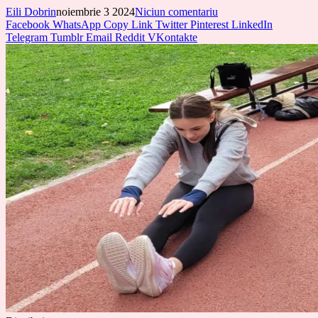
Eili Dobrin
noiembrie 3 2024
Niciun comentariu
Facebook
WhatsApp
Copy Link
Twitter
Pinterest
LinkedIn
Telegram
Tumblr
Email
Reddit
VKontakte