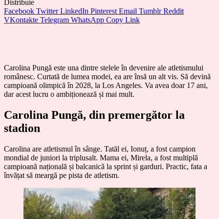
Distribuie
Facebook
Twitter
LinkedIn
Pinterest
Email
Tumblr
Reddit
VKontakte
Telegram
WhatsApp
Copy Link
Carolina Pungă este una dintre stelele în devenire ale atletismului
românesc. Curtată de lumea modei, ea are însă un alt vis. Să devină
campioană olimpică în 2028, la Los Angeles. Va avea doar 17 ani,
dar acest lucru o ambiționează și mai mult.
Carolina Pungă, din premergător la
stadion
Carolina are atletismul în sânge. Tatăl ei, Ionuț, a fost campion
mondial de juniori la triplusalt. Mama ei, Mirela, a fost multiplă
campioană națională și balcanică la sprint și garduri. Practic, fata a
învățat să meargă pe pista de atletism.