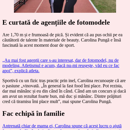
E curtată de agențiile de fotomodele
Are 1,70 m și e frumoasă de pică. Și evident că au pus ochii pe ea
căutătorii de talente în materiale de beauty. Carolina Pungă e însă
fascinată la acest moment doar de sport.
„Au mai fost agenții care s-au interesat, dar de fotomodel, nu de
modeling. Atletismul e acum, dacă nu-mi reușește, văd eu ce fac
apoi”, explică atleta.
Sportivă cu un fizic tras practic prin inel, Carolina recunoaște că are
o pasiune „vinovată. „În general la fast food îmi place. Pot rezista,
dar mai mănânc și eu din când în când. Când am un concurs și dacă
am avut un rezultat foarte bun, mă duc și mănânc. Dintre prăjituri
cred că tiramisu îmi place mult”, mai spune Carolina Pungă.
Fac echipă în familie
Antrenată chiar de mama ei, Carolina spune că acest lucru o ajută