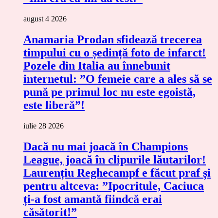
august 4 2026
Anamaria Prodan sfidează trecerea
timpului cu o ședință foto de infarct!
Pozele din Italia au înnebunit
internetul: ”O femeie care a ales să se
pună pe primul loc nu este egoistă,
este liberă”!
iulie 28 2026
Dacă nu mai joacă în Champions
League, joacă în clipurile lăutarilor!
Laurențiu Reghecampf e făcut praf și
pentru altceva: ”Ipocritule, Caciuca
ți-a fost amantă fiindcă erai
căsătorit!”