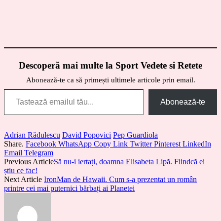
Descoperă mai multe la Sport Vedete si Retete
Abonează-te ca să primești ultimele articole prin email.
Tastează emailul tău...
Abonează-te
Adrian Rădulescu
David Popovici
Pep Guardiola
Share.
Facebook
WhatsApp
Copy Link
Twitter
Pinterest
LinkedIn
Email
Telegram
Previous Article
Să nu-i iertați, doamna Elisabeta Lipă. Fiindcă ei
știu ce fac!
Next Article
IronMan de Hawaii. Cum s-a prezentat un român
printre cei mai puternici bărbați ai Planetei