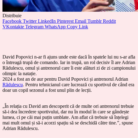
Distribuie
Facebook
Twitter
LinkedIn
Pinterest
Email
Tumblr
Reddit
VKontakte
Telegram
WhatsApp
Copy Link
David Popovici n-ar fi ajuns unde este dacă în spatele lui nu s-ar afla
o întreagă trupă de comando. Iar in trupă, un rol decisiv îl are Adrian
Rădulescu, omul și antrenorul care îi este alături zi de zi campionului
olimpic la natație.
2024 a fost an de aur pentru David Popovici și antrenorul Adrian
Rădulescu
. Pentru tehnicianul care lucrează cu sportivul de când era
doar un copil sezonul a fost unul plin de lecții.
„În relația cu David am descoperit că de multe ori antrenorul trebuie
să-i dea încredere sportivului, dar nu în modul în care se gândește
lumea, ci pe căi mai puțin umblate. Am aflat că trebuie să înțelegi
mai mult omul și să-i acorzi spațiu să se deschidă către tine.”, spune
Adrian Rădulescu.