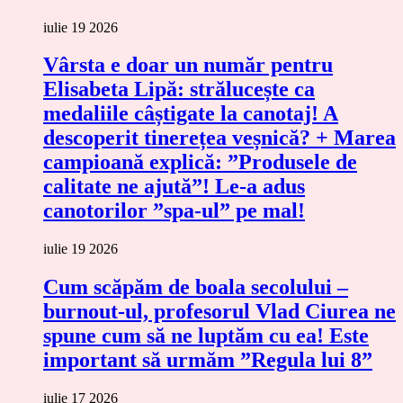
iulie 19 2026
Vârsta e doar un număr pentru
Elisabeta Lipă: strălucește ca
medaliile câștigate la canotaj! A
descoperit tinerețea veșnică? + Marea
campioană explică: ”Produsele de
calitate ne ajută”! Le-a adus
canotorilor ”spa-ul” pe mal!
iulie 19 2026
Cum scăpăm de boala secolului –
burnout-ul, profesorul Vlad Ciurea ne
spune cum să ne luptăm cu ea! Este
important să urmăm ”Regula lui 8”
iulie 17 2026