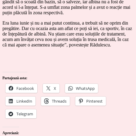
gândit să o scoată din bazin, să o salveze, iar albina nu a fost de
acord si l-a înțepat. S-a umflat zona palmelor și a avut o reacție mai
puțin plăcută în zona respectivă.
Era luna iunie și nu a mai putut continua, a trebuit să ne oprim din
pregătire. Dar cu ocazia asta am aflat ce poți să iei, ca sportiv, în caz
de înțepătură de albină. Nu știam care erau soluțiile de tratament,
acum am învățat ceva nou și avem soluția în trusa medicală, în caz
că mai apare o asemenea situație”, povestește Rădulescu.
Partajează asta:
Facebook
X
WhatsApp
LinkedIn
Threads
Pinterest
Telegram
Apreciază: