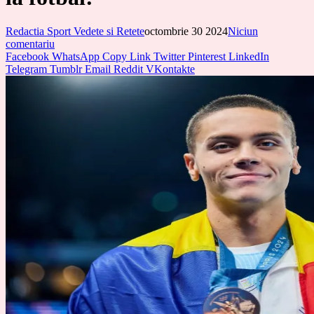
Redactia Sport Vedete si Retete
octombrie 30 2024
Niciun
comentariu
Facebook
WhatsApp
Copy Link
Twitter
Pinterest
LinkedIn
Telegram
Tumblr
Email
Reddit
VKontakte