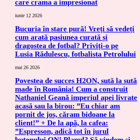
care crama a impresionat
iunie 12 2026
Bucuria în stare pură! Vreți să vedeți
cum arată pasiunea curată și
dragostea de fotbal? Priviți-o pe
Lusia Rădulescu, fotbalista Petrolului
mai 26 2026
Povestea de succes H2ON, sută la sută
made în România! Cum a construit
Nathaniel Geană imperiul apei livrate
acasă sau la birou: ”Eu chiar am
pornit de jos, căram bidoane la
client!” + De la apă, la cafea:
”Espresson, adică tot în jurul
butonului ON! Planul? Să vindem și