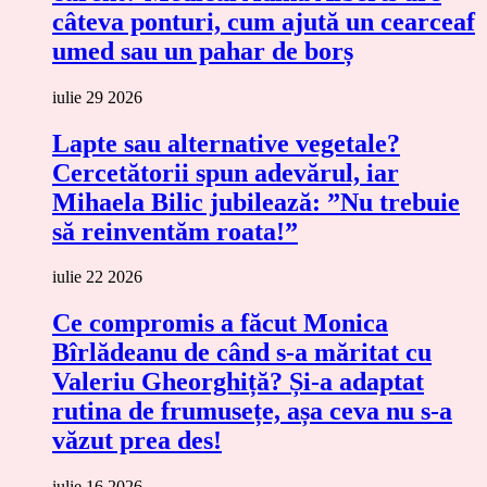
câteva ponturi, cum ajută un cearceaf
umed sau un pahar de borș
iulie 29 2026
Lapte sau alternative vegetale?
Cercetătorii spun adevărul, iar
Mihaela Bilic jubilează: ”Nu trebuie
să reinventăm roata!”
iulie 22 2026
Ce compromis a făcut Monica
Bîrlădeanu de când s-a măritat cu
Valeriu Gheorghiță? Și-a adaptat
rutina de frumusețe, așa ceva nu s-a
văzut prea des!
iulie 16 2026