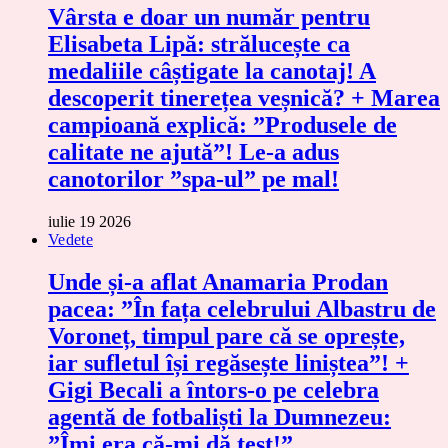
Vârsta e doar un număr pentru
Elisabeta Lipă: strălucește ca
medaliile câștigate la canotaj! A
descoperit tinerețea veșnică? + Marea
campioană explică: ”Produsele de
calitate ne ajută”! Le-a adus
canotorilor ”spa-ul” pe mal!
iulie 19 2026
Vedete
Unde și-a aflat Anamaria Prodan
pacea: ”În fața celebrului Albastru de
Voroneț, timpul pare că se oprește,
iar sufletul își regăsește liniștea”! +
Gigi Becali a întors-o pe celebra
agentă de fotbaliști la Dumnezeu:
”Îmi era că-mi dă test!”