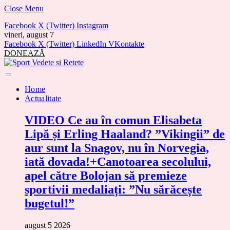
Close Menu
Facebook
X (Twitter)
Instagram
vineri, august 7
Facebook
X (Twitter)
LinkedIn
VKontakte
DONEAZĂ
Home
Actualitate
VIDEO Ce au în comun Elisabeta
Lipă și Erling Haaland? ”Vikingii” de
aur sunt la Snagov, nu în Norvegia,
iată dovada!+Canotoarea secolului,
apel către Bolojan să premieze
sportivii medaliați: ”Nu sărăcește
bugetul!”
august 5 2026