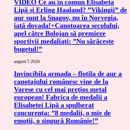
VIDEO Ce au în comun Elisabeta
Lipă și Erling Haaland? ”Vikingii” de
aur sunt la Snagov, nu în Norvegia,
iată dovada!+Canotoarea secolului,
apel către Bolojan să premieze
sportivii medaliați: ”Nu sărăcește
bugetul!”
august 5 2026
Invincibila armada – flotila de aur a
canotajului românesc vine de la
Varese cu cel mai prețios metal
european! Fabrica de medalii a
Elisabetei Lipă a spulberat
concurența: ”8 medalii, o mie de
emoții, o singură Românie!”