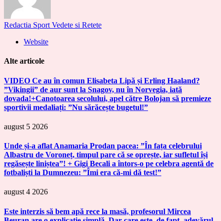
Redactia Sport Vedete si Retete
Website
Alte articole
VIDEO Ce au în comun Elisabeta Lipă și Erling Haaland?
”Vikingii” de aur sunt la Snagov, nu în Norvegia, iată
dovada!+Canotoarea secolului, apel către Bolojan să premieze
sportivii medaliați: ”Nu sărăcește bugetul!”
august 5 2026
Unde și-a aflat Anamaria Prodan pacea: ”În fața celebrului
Albastru de Voroneț, timpul pare că se oprește, iar sufletul își
regăsește liniștea”! + Gigi Becali a întors-o pe celebra agentă de
fotbaliști la Dumnezeu: ”Îmi era că-mi dă test!”
august 4 2026
Este interzis să bem apă rece la masă, profesorul Mircea
Beuran are o explicație simplă. Dar care este, de fapt, adevărul