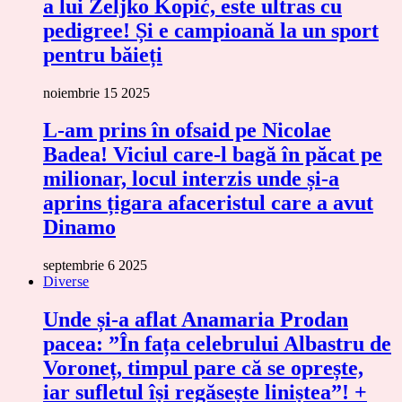
a lui Željko Kopić, este ultras cu
pedigree! Și e campioană la un sport
pentru băieți
noiembrie 15 2025
L-am prins în ofsaid pe Nicolae
Badea! Viciul care-l bagă în păcat pe
milionar, locul interzis unde și-a
aprins țigara afaceristul care a avut
Dinamo
septembrie 6 2025
Diverse
Unde și-a aflat Anamaria Prodan
pacea: ”În fața celebrului Albastru de
Voroneț, timpul pare că se oprește,
iar sufletul își regăsește liniștea”! +