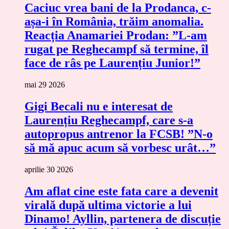
Caciuc vrea bani de la Prodanca, c-
așa-i în România, trăim anomalia.
Reacția Anamariei Prodan: ”L-am
rugat pe Reghecampf să termine, îl
face de râs pe Laurențiu Junior!”
mai 29 2026
Gigi Becali nu e interesat de
Laurențiu Reghecampf, care s-a
autopropus antrenor la FCSB! ”N-o
să mă apuc acum să vorbesc urât…”
aprilie 30 2026
Am aflat cine este fata care a devenit
virală după ultima victorie a lui
Dinamo! Ayllin, partenera de discuție