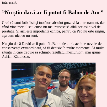
interesant.
”Nu știu dacă ar fi putut fi Balon de Aur”
Cred că sunt fotbaliști și înotători absolut grozavi la antrenament, dar
când vine meciul sau cursa nu mai reușesc să aibă același nivel de
prestație. Și aici este importantă echipa, pentru că Pep nu este singur,
așa cum nici eu nu sunt.
Nu știu dacă David ar fi putut fi „Balon de aur”, acolo e nevoie de
consecvență extraordinară, să fii decisiv în multe momente. Ai multe
situații în care trebuie să schimbi rezultatul meciurilor”, mai spune
Adrian Rădulescu.