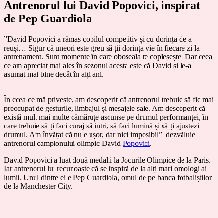
Antrenorul lui David Popovici, inspirat
de Pep Guardiola
”David Popovici a rămas copilul competitiv și cu dorința de a
reuși… Sigur că uneori este greu să ții dorința vie în fiecare zi la
antrenament. Sunt momente în care oboseala te copleșește. Dar ceea
ce am apreciat mai ales în sezonul acesta este că David și le-a
asumat mai bine decât în alți ani.
În ccea ce mă privește, am descoperit că antrenorul trebuie să fie mai
preocupat de gesturile, limbajul și mesajele sale. Am descoperit că
există mult mai multe cămăruțe ascunse pe drumul performanței, în
care trebuie să-ți faci curaj să intri, să faci lumină și să-ți ajustezi
drumul. Am învățat că nu e ușor, dar nici imposibil”, dezvăluie
antrenorul campionului olimpic David
Popovici
.
David Popovici a luat două medalii la Jocurile Olimpice de la Paris.
Iar antrenorul lui recunoaște că se inspiră de la alți mari omologi ai
lumii. Unul dintre ei e Pep Guardiola, omul de pe banca fotbaliștilor
de la Manchester City.