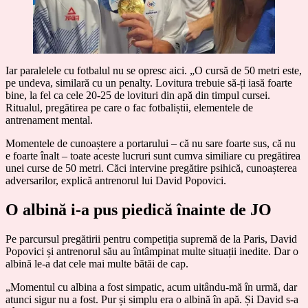
Iar paralelele cu fotbalul nu se opresc aici. „O cursă de 50 metri este,
pe undeva, similară cu un penalty. Lovitura trebuie să-ți iasă foarte
bine, la fel ca cele 20-25 de lovituri din apă din timpul cursei.
Ritualul, pregătirea pe care o fac fotbaliștii, elementele de
antrenament mental.
Momentele de cunoaștere a portarului – că nu sare foarte sus, că nu
e foarte înalt – toate aceste lucruri sunt cumva similiare cu pregătirea
unei curse de 50 metri. Căci intervine pregătire psihică, cunoașterea
adversarilor, explică antrenorul lui David Popovici.
O albină i-a pus piedică înainte de JO
Pe parcursul pregătirii pentru competiția supremă de la Paris, David
Popovici și antrenorul său au întâmpinat multe situații inedite. Dar o
albină le-a dat cele mai multe bătăi de cap.
„Momentul cu albina a fost simpatic, acum uitându-mă în urmă, dar
atunci sigur nu a fost. Pur și simplu era o albină în apă. Și David s-a