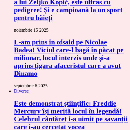
a lui Željko Kopić, este ultras cu
pedigree! Și e campioană la un sport
pentru băieți
noiembrie 15 2025
L-am prins în ofsaid pe Nicolae
Badea! Viciul care-l bagă în păcat pe
milionar, locul interzis unde și-a
aprins țigara afaceristul care a avut
Dinamo
septembrie 6 2025
Diverse
Este demonstrat științific: Freddie
Mercury își merită locul în legendă!
Celebrul cântăreț i-a uimit pe savanții
care i-au cercetat vocea