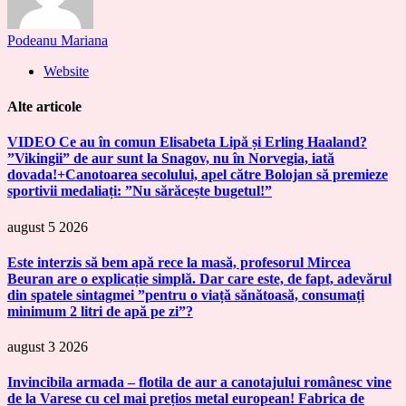
Podeanu Mariana
Website
Alte articole
VIDEO Ce au în comun Elisabeta Lipă și Erling Haaland?
”Vikingii” de aur sunt la Snagov, nu în Norvegia, iată
dovada!+Canotoarea secolului, apel către Bolojan să premieze
sportivii medaliați: ”Nu sărăcește bugetul!”
august 5 2026
Este interzis să bem apă rece la masă, profesorul Mircea
Beuran are o explicație simplă. Dar care este, de fapt, adevărul
din spatele sintagmei ”pentru o viață sănătoasă, consumați
minimum 2 litri de apă pe zi”?
august 3 2026
Invincibila armada – flotila de aur a canotajului românesc vine
de la Varese cu cel mai prețios metal european! Fabrica de