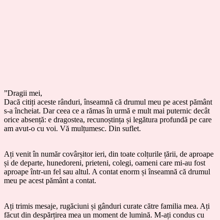
”Dragii mei,
Dacă citiți aceste rânduri, înseamnă că drumul meu pe acest pământ
s-a încheiat. Dar ceea ce a rămas în urmă e mult mai puternic decât
orice absență: e dragostea, recunoștința și legătura profundă pe care
am avut-o cu voi. Vă mulțumesc. Din suflet.
Ați venit în număr covârșitor ieri, din toate colțurile țării, de aproape
și de departe, hunedoreni, prieteni, colegi, oameni care mi-au fost
aproape într-un fel sau altul. A contat enorm și înseamnă că drumul
meu pe acest pământ a contat.
Ați trimis mesaje, rugăciuni și gânduri curate către familia mea. Ați
făcut din despărțirea mea un moment de lumină. M-ați condus cu