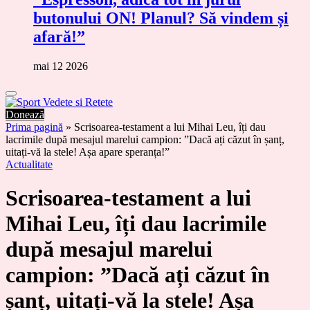
butonului ON! Planul? Să vindem și
afară!”
mai 12 2026
Donează
Prima pagină
»
Scrisoarea-testament a lui Mihai Leu, îți dau
lacrimile după mesajul marelui campion: ”Dacă ați căzut în șanț,
uitați-vă la stele! Așa apare speranța!”
Actualitate
Scrisoarea-testament a lui
Mihai Leu, îți dau lacrimile
după mesajul marelui
campion: ”Dacă ați căzut în
șanț, uitați-vă la stele! Așa