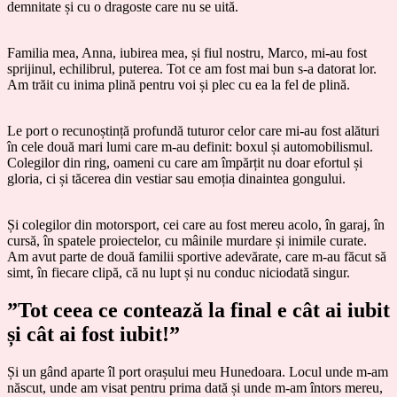
demnitate și cu o dragoste care nu se uită.
Familia mea, Anna, iubirea mea, și fiul nostru, Marco, mi-au fost
sprijinul, echilibrul, puterea. Tot ce am fost mai bun s-a datorat lor.
Am trăit cu inima plină pentru voi și plec cu ea la fel de plină.
Le port o recunoștință profundă tuturor celor care mi-au fost alături
în cele două mari lumi care m-au definit: boxul și automobilismul.
Colegilor din ring, oameni cu care am împărțit nu doar efortul și
gloria, ci și tăcerea din vestiar sau emoția dinaintea gongului.
Și colegilor din motorsport, cei care au fost mereu acolo, în garaj, în
cursă, în spatele proiectelor, cu mâinile murdare și inimile curate.
Am avut parte de două familii sportive adevărate, care m-au făcut să
simt, în fiecare clipă, că nu lupt și nu conduc niciodată singur.
”Tot ceea ce contează la final e cât ai iubit
și cât ai fost iubit!”
Și un gând aparte îl port orașului meu Hunedoara. Locul unde m-am
născut, unde am visat pentru prima dată și unde m-am întors mereu,