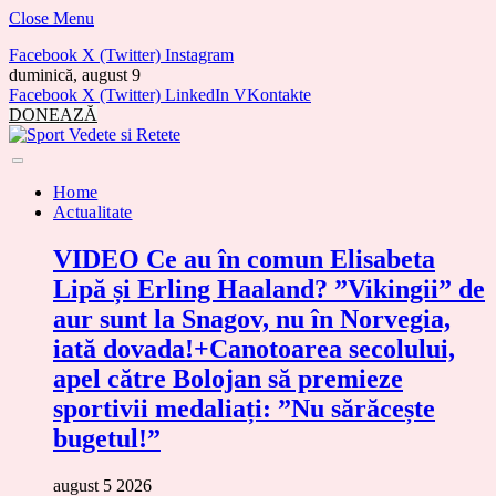
Close Menu
Facebook
X (Twitter)
Instagram
duminică, august 9
Facebook
X (Twitter)
LinkedIn
VKontakte
DONEAZĂ
Home
Actualitate
VIDEO Ce au în comun Elisabeta
Lipă și Erling Haaland? ”Vikingii” de
aur sunt la Snagov, nu în Norvegia,
iată dovada!+Canotoarea secolului,
apel către Bolojan să premieze
sportivii medaliați: ”Nu sărăcește
bugetul!”
august 5 2026