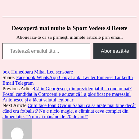
Descoperă mai multe la Sport Vedete si Retete
Abonează-te ca să primești ultimele articole prin email.
Tastează emailul tău...
Abonează-te
box
Hunedoara
Mihai Leu
scrisoare
Share.
Facebook
WhatsApp
Copy Link
Twitter
Pinterest
LinkedIn
Email
Telegram
Previous Article
Călin Georgescu, din prezidențiabil – condamnat?
Fostul candidat la Cotroceni e acuzat că l-a glorificat pe mareșalul
Antonescu și a făcut salutul legionar
Next Article
Cum face Ioan Ovidiu Sabău ca să arate mai bine decât
când era fotbalist? Nu e nicio magie, a eliminat ceva complet din
alimentație: ”Nu mai mănânc de 20 de ani!”