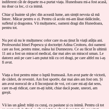
indiferent cât de departe m-a purtat viața. Hunedoara mi-a fost acasă,
nu doar ca loc, ci ca inimă.
Chiar și înainte să plec din această lume, am simțit nevoia să mă
întorc. Măcar pentru o zi. Pentru că acolo mi-am lăsat rădăcinile,
sufletul și dragostea. Vă mulțumesc, oameni dragi din Hunedoara,
pentru tot.
Nu pot să nu le mulțumesc celor care m-au ținut în viață atâția ani.
Profesorului Irinel Popescu și doctoriței Adina Croitoru, doi oameni
care au fost, pentru mine, mâna lui Dumnezeu. Ce au făcut în ultimii
11 ani a fost un miracol medical, dar mai ales un miracol uman. Le
datorez anii pe care i-am putut trăi cu cei dragi, pe care altfel nu i-aș
fi avut.
Viața a fost pentru mine o luptă frumoasă. Am avut parte de victorii,
de căderi, de reveniri. Am fost sportiv, dar mai ales am fost om. Și
am avut norocul de a fi înconjurat de voi, cei care mi-ați dat sens,
care m-ați ridicat, care m-ați iubit, chiar dacă poate, uneori, am
greșit.
Vă las un gând: trăiți cu curaj, cu pasiune și cu inimă. Pentru că tot