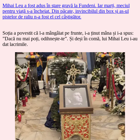
Mihai Leu a fost adus în stare gravă la Fundeni. Iar marți, meciul
pentru viață s-a încheiat. Din păcate, invincibilul din box și as-ul
pistelor de raliu n-a fost el cel câștigător.
Soția a povestit că l-a mângâiat pe frunte, i-a ținut mâna și i-a spus:
”Dacă nu mai poți, odihnește-te”. Și deși în comă, lui Mihai Leu i-au
dat lacrimile.