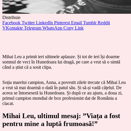
Distribuie
Facebook
Twitter
LinkedIn
Pinterest
Email
Tumblr
Reddit
VKontakte
Telegram
WhatsApp
Copy Link
Mihai Leu a primit ieri ultimele aplauze. Și tot de ieri își doarme
somnul de veci în Hunedoara lui dragă, pe care a vrut să o simtă
când a știut că a sosit clipa.
Soția marelui campion, Anna, a povestit zilele trecute că Mihai Leu
a vrut să mai doarmă o dată în patul său. Și să-și vadă cățelul. De
aceea se întorseseră la Hunedoara. Și după ce au ajuns, a doua zi,
primul campion mondial de box profesionist dat de România a
clacat.
Mihai Leu, ultimul mesaj: ”Viața a fost
pentru mine a luptă frumoasă!”