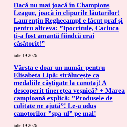
Dacă nu mai joacă în Champions
League, joacă în clipurile lăutarilor!
Laurențiu Reghecampf e făcut praf și
pentru altceva: ”Ipocritule, Caciuca
ți-a fost amantă fiindcă erai
căsătorit!”
iulie 19 2026
Vârsta e doar un număr pentru
Elisabeta Lipă: strălucește ca
medaliile câștigate la canotaj! A
descoperit tinerețea veșnică? + Marea
campioană explică: ”Produsele de
calitate ne ajută”! Le-a adus
canotorilor ”spa-ul” pe mal!
iulie 19 2026