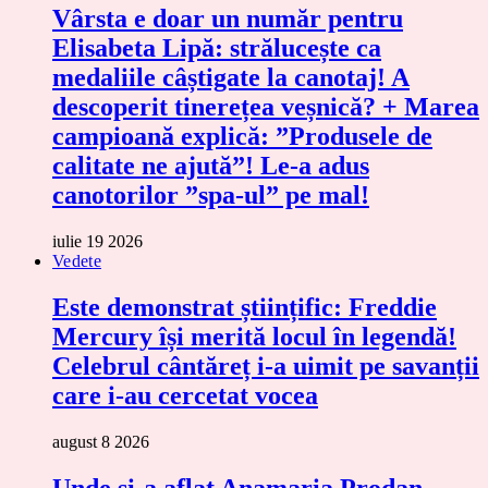
Vârsta e doar un număr pentru
Elisabeta Lipă: strălucește ca
medaliile câștigate la canotaj! A
descoperit tinerețea veșnică? + Marea
campioană explică: ”Produsele de
calitate ne ajută”! Le-a adus
canotorilor ”spa-ul” pe mal!
iulie 19 2026
Vedete
Este demonstrat științific: Freddie
Mercury își merită locul în legendă!
Celebrul cântăreț i-a uimit pe savanții
care i-au cercetat vocea
august 8 2026
Unde și-a aflat Anamaria Prodan