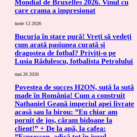
Mondial de Bruxelles 2026. Vinul cu
care crama a impresionat
iunie 12 2026
Bucuria în stare pură! Vreți să vedeți
cum arată pasiunea curată și
dragostea de fotbal? Priviți-o pe
Lusia Rădulescu, fotbalista Petrolului
mai 26 2026
Povestea de succes H2ON, sută la sută
made în România! Cum a construit
Nathaniel Geană imperiul apei livrate
acasă sau la birou: ”Eu chiar am
pornit de jos, căram bidoane la
client!” + De la apă, la cafea:
”Espresson, adică tot în jurul