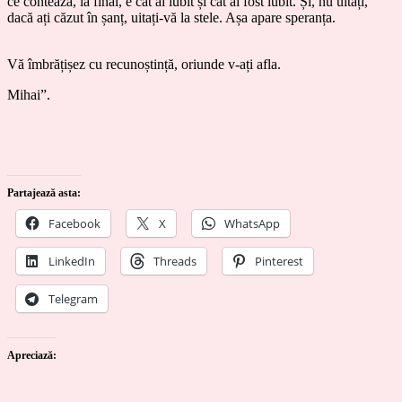
ce contează, la final, e cât ai iubit și cât ai fost iubit. Și, nu uitați,
dacă ați căzut în șanț, uitați-vă la stele. Așa apare speranța.
Vă îmbrățișez cu recunoștință, oriunde v-ați afla.
Mihai”.
Partajează asta:
Facebook
X
WhatsApp
LinkedIn
Threads
Pinterest
Telegram
Apreciază: