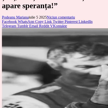
apare speranța!”
Podeanu Mariana
iulie 5 2025
Niciun comentariu
Facebook
WhatsApp
Copy Link
Twitter
Pinterest
LinkedIn
Telegram
Tumblr
Email
Reddit
VKontakte