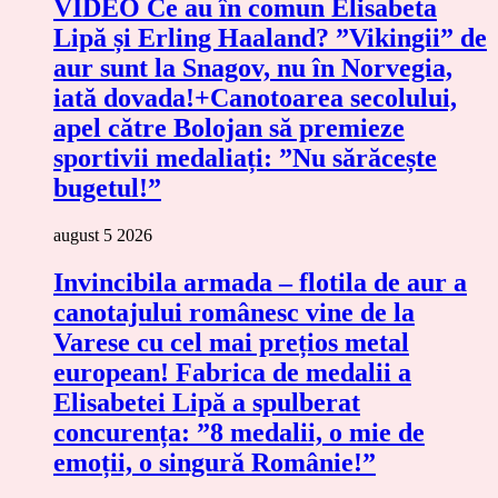
VIDEO Ce au în comun Elisabeta
Lipă și Erling Haaland? ”Vikingii” de
aur sunt la Snagov, nu în Norvegia,
iată dovada!+Canotoarea secolului,
apel către Bolojan să premieze
sportivii medaliați: ”Nu sărăcește
bugetul!”
august 5 2026
Invincibila armada – flotila de aur a
canotajului românesc vine de la
Varese cu cel mai prețios metal
european! Fabrica de medalii a
Elisabetei Lipă a spulberat
concurența: ”8 medalii, o mie de
emoții, o singură Românie!”