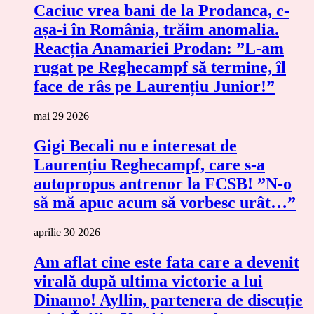
Caciuc vrea bani de la Prodanca, c-
așa-i în România, trăim anomalia.
Reacția Anamariei Prodan: ”L-am
rugat pe Reghecampf să termine, îl
face de râs pe Laurențiu Junior!”
mai 29 2026
Gigi Becali nu e interesat de
Laurențiu Reghecampf, care s-a
autopropus antrenor la FCSB! ”N-o
să mă apuc acum să vorbesc urât…”
aprilie 30 2026
Am aflat cine este fata care a devenit
virală după ultima victorie a lui
Dinamo! Ayllin, partenera de discuție