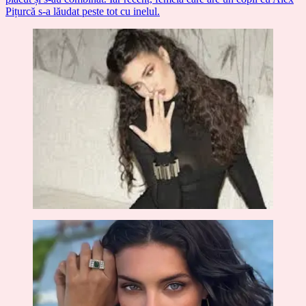
Pițurcă s-a lăudat peste tot cu inelul.