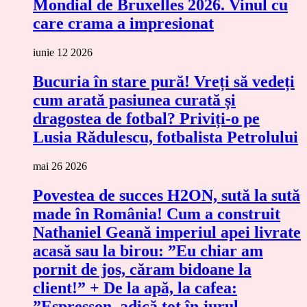
Mondial de Bruxelles 2026. Vinul cu
care crama a impresionat
iunie 12 2026
Bucuria în stare pură! Vreți să vedeți
cum arată pasiunea curată și
dragostea de fotbal? Priviți-o pe
Lusia Rădulescu, fotbalista Petrolului
mai 26 2026
Povestea de succes H2ON, sută la sută
made în România! Cum a construit
Nathaniel Geană imperiul apei livrate
acasă sau la birou: ”Eu chiar am
pornit de jos, căram bidoane la
client!” + De la apă, la cafea:
”Espresson, adică tot în jurul