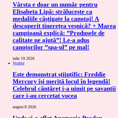
Vârsta e doar un număr pentru
Elisabeta Lipă: strălucește ca
medaliile câștigate la canotaj! A
descoperit tinerețea veșnică? + Marea
campioană explică: ”Produsele de
calitate ne ajută”! Le-a adus
canotorilor ”spa-ul” pe mal!
iulie 19 2026
Vedete
Este demonstrat științific: Freddie
Mercury își merită locul în legendă!
Celebrul cântăreț i-a uimit pe savanții
care i-au cercetat vocea
august 8 2026
Unde și-a aflat Anamaria Prodan