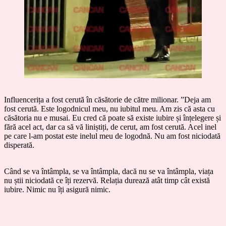
Influencerița a fost cerută în căsătorie de către milionar. ”Deja am
fost cerută. Este logodnicul meu, nu iubitul meu. Am zis că asta cu
căsătoria nu e musai. Eu cred că poate să existe iubire și înțelegere și
fără acel act, dar ca să vă liniștiți, de cerut, am fost cerută. Acel inel
pe care l-am postat este inelul meu de logodnă. Nu am fost niciodată
disperată.
Când se va întâmpla, se va întâmpla, dacă nu se va întâmpla, viața
nu știi niciodată ce îți rezervă. Relația durează atât timp cât există
iubire. Nimic nu îți asigură nimic.