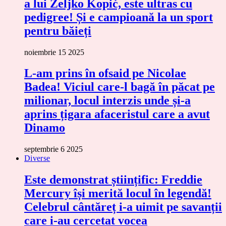
a lui Željko Kopić, este ultras cu
pedigree! Și e campioană la un sport
pentru băieți
noiembrie 15 2025
L-am prins în ofsaid pe Nicolae
Badea! Viciul care-l bagă în păcat pe
milionar, locul interzis unde și-a
aprins țigara afaceristul care a avut
Dinamo
septembrie 6 2025
Diverse
Este demonstrat științific: Freddie
Mercury își merită locul în legendă!
Celebrul cântăreț i-a uimit pe savanții
care i-au cercetat vocea