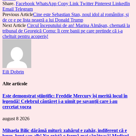
Share.
Facebook
WhatsApp
Copy Link
Twitter
Pinterest
LinkedIn
Email
Telegram
Previous Article
Cine este Sebastian Stan, noul idol al românilor, și
de ce e pe lista neagră a lui Donald Trump
Next Article
Circul începutului de an! Marina Almășan, chemată la
tribunal de Georgică Cornu: îi cere banii pe care pretinde că i-a
cheltuit pentru acoperiș!
Eili Dobrin
Alte articole
Este demonstrat științific: Freddie Mercury își merită locul în
legendă! Celebrul cântăreț i-a uimit pe savanții care i-au
cercetat vocea
august 8 2026
Mihaela Bilic dărâmă mituri: zahărul e zahăr, indiferent că e
brun, brut sau alb! Nu există o formă mai sănătoasă! Medicul