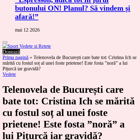
butonului ON! Planul? Să vindem și
afară!”
mai 12 2026
Donează
Prima pagină
»
Telenovela de București care bate tot: Cristina Ich se
mărită cu fostul soț al unei foste prietene! Este fosta ”noră” a lui
Pițurcă iar gravidă?
Vedete
Telenovela de București care
bate tot: Cristina Ich se mărită
cu fostul soț al unei foste
prietene! Este fosta ”noră” a
lui Pițurcă iar gravidă?