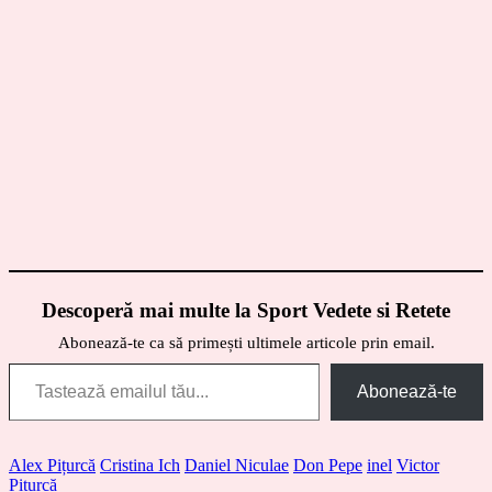
Descoperă mai multe la Sport Vedete si Retete
Abonează-te ca să primești ultimele articole prin email.
Tastează emailul tău...
Abonează-te
Alex Pițurcă
Cristina Ich
Daniel Niculae
Don Pepe
inel
Victor
Pițurcă