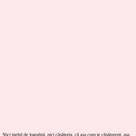
Nici inelul de logodnă, nici căsătoria, că așa cum te căsătorești, așa