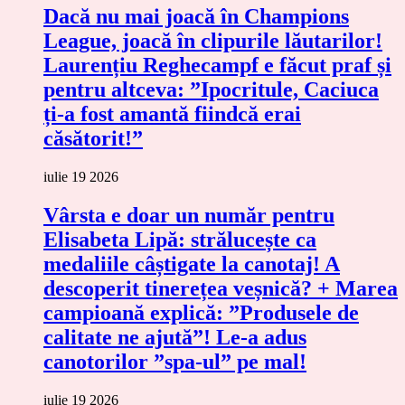
Dacă nu mai joacă în Champions
League, joacă în clipurile lăutarilor!
Laurențiu Reghecampf e făcut praf și
pentru altceva: ”Ipocritule, Caciuca
ți-a fost amantă fiindcă erai
căsătorit!”
iulie 19 2026
Vârsta e doar un număr pentru
Elisabeta Lipă: strălucește ca
medaliile câștigate la canotaj! A
descoperit tinerețea veșnică? + Marea
campioană explică: ”Produsele de
calitate ne ajută”! Le-a adus
canotorilor ”spa-ul” pe mal!
iulie 19 2026