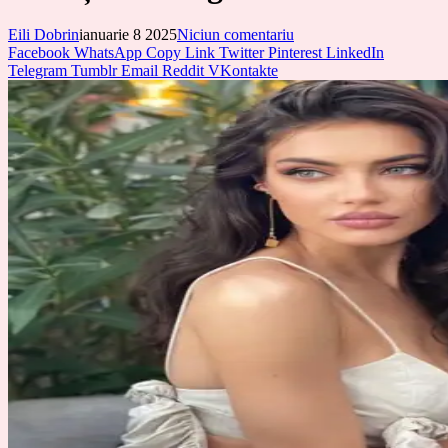
Eili Dobrin
ianuarie 8 2025
Niciun comentariu
Facebook
WhatsApp
Copy Link
Twitter
Pinterest
LinkedIn
Telegram
Tumblr
Email
Reddit
VKontakte