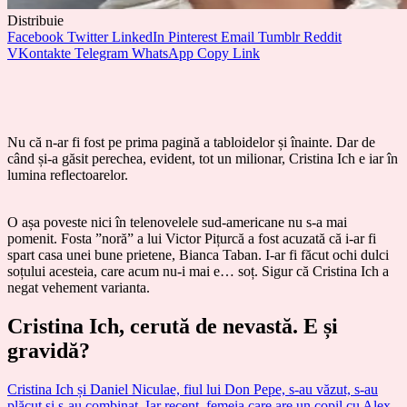
Distribuie
Facebook
Twitter
LinkedIn
Pinterest
Email
Tumblr
Reddit
VKontakte
Telegram
WhatsApp
Copy Link
Nu că n-ar fi fost pe prima pagină a tabloidelor și înainte. Dar de
când și-a găsit perechea, evident, tot un milionar, Cristina Ich e iar în
lumina reflectoarelor.
O așa poveste nici în telenovelele sud-americane nu s-a mai
pomenit. Fosta ”noră” a lui Victor Pițurcă a fost acuzată că i-ar fi
spart casa unei bune prietene, Bianca Taban. I-ar fi făcut ochi dulci
soțului acesteia, care acum nu-i mai e… soț. Sigur că Cristina Ich a
negat vehement varianta.
Cristina Ich, cerută de nevastă. E și
gravidă?
Cristina Ich și Daniel Niculae, fiul lui Don Pepe, s-au văzut, s-au
plăcut și s-au combinat. Iar recent, femeia care are un copil cu Alex