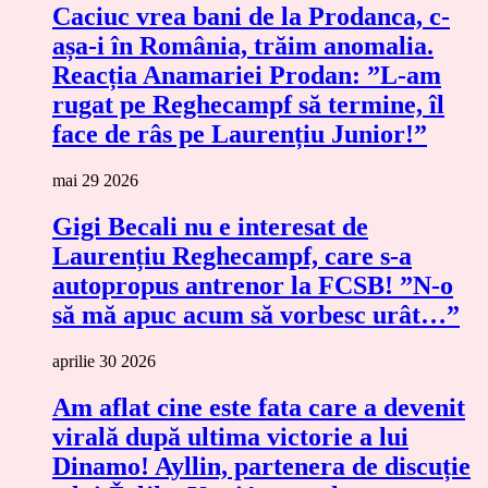
Caciuc vrea bani de la Prodanca, c-
așa-i în România, trăim anomalia.
Reacția Anamariei Prodan: ”L-am
rugat pe Reghecampf să termine, îl
face de râs pe Laurențiu Junior!”
mai 29 2026
Gigi Becali nu e interesat de
Laurențiu Reghecampf, care s-a
autopropus antrenor la FCSB! ”N-o
să mă apuc acum să vorbesc urât…”
aprilie 30 2026
Am aflat cine este fata care a devenit
virală după ultima victorie a lui
Dinamo! Ayllin, partenera de discuție