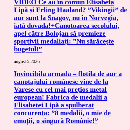
VIDEO Ce au în comun Elisabeta
Lipă și Erling Haaland? ”Vikingii” de
aur sunt la Snagov, nu în Norvegia,
iată dovada!+Canotoarea secolului,
apel către Bolojan să premieze
sportivii medaliați: ”Nu sărăcește
bugetul!”
august 5 2026
Invincibila armada – flotila de aur a
canotajului românesc vine de la
Varese cu cel mai prețios metal
european! Fabrica de medalii a
Elisabetei Lipă a spulberat
concurența: ”8 medalii, o mie de
emoții, o singură Românie!”