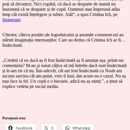
poți să divorțezi. Nici copilul, că dacă se desparte de mamă nu
înseamnă că se desparte și de copil. Oamenii stau împreună atâta
timp cât există înțelegere și iubire. Atât”, a spus Cristina Ich, pe
Instagram
.
Ulterior, câteva postări ale logodnicului și anumite comment-uri au
stârnit imaginația internauților. Care au dedus că Cristina Ich ar fi…
însărcinată.
„Credeți că eu dacă aș fi fost însărcinată aș fi anunțat așa, printr-un
comentariu? M-au și sunat câțiva să mă întrebe dacă sunt însărcinată
și le-am zis că nu. Într-adevăr, cât am fost însărcinată cu Noah am
ascuns sarcina cât am putut, vreo 6 luni, dar acum nu e cazul. Nu aș
mai face la fel. Un copil e o bucurie, adică nu aș minți.”, a ținut să
explice vedeta pe social media.
Partajează asta:
Facebook
X
WhatsApp