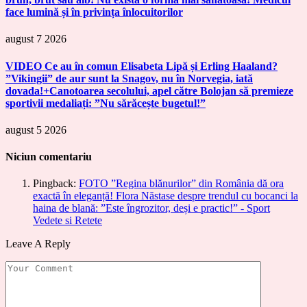
face lumină și în privința înlocuitorilor
august 7 2026
VIDEO Ce au în comun Elisabeta Lipă și Erling Haaland?
”Vikingii” de aur sunt la Snagov, nu în Norvegia, iată
dovada!+Canotoarea secolului, apel către Bolojan să premieze
sportivii medaliați: ”Nu sărăcește bugetul!”
august 5 2026
Niciun comentariu
Pingback:
FOTO ”Regina blănurilor” din România dă ora
exactă în eleganță! Flora Năstase despre trendul cu bocanci la
haina de blană: ”Este îngrozitor, deși e practic!” - Sport
Vedete si Retete
Leave A Reply