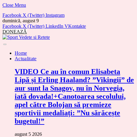
Close Menu
Facebook
X (Twitter)
Instagram
duminică, august 9
Facebook
X (Twitter)
LinkedIn
VKontakte
DONEAZĂ
Home
Actualitate
VIDEO Ce au în comun Elisabeta
Lipă și Erling Haaland? ”Vikingii” de
aur sunt la Snagov, nu în Norvegia,
iată dovada!+Canotoarea secolului,
apel către Bolojan să premieze
sportivii medaliați: ”Nu sărăcește
bugetul!”
august 5 2026